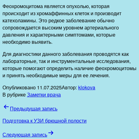
Феохромоцитома является опухолью, которая
происходит из хромаффинных клеток и производит
катехоламины. Это редкое заболевание обычно
сопровождается высоким уровнем артериального
давления и характерными симптомами, которые
необходимо выявить.
Для диагностики данного заболевания проводятся как
лабораторные, так и инструментальные исследования,
которые помогают определить наличие феохромоцитомы
и принять необходимые меры для ее лечения.
Опубликовано
11.07.2025
Автор:
klokova
В рубрике
Заметки врача
Навигация
Предыдущая запись
по
Подготовка к УЗИ брюшной полости
записям
Следующая запись