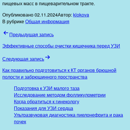
пищевых масс в пищеварительном тракте.
Опубликовано
02.11.2024
Автор:
klokova
В рубрике
Общая информация
Навигация
Предыдущая запись
по
Эффективные способы очистки кишечника перед УЗИ
записям
Следующая запись
Как правильно подготовиться к КТ органов брюшной
полости и забрюшинного пространства
Подготовка к УЗИ малого таза
Исследование методом фолликулометрии
Когда обратиться к гинекологу
Показания для УЗИ сердца
Ультразвуковая диагностика пиелонефрита и рака
почек