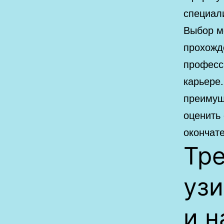
специал
Выбор м
прохожд
професс
карьере
преимущ
оценить
окончат
Тр
узи
и 