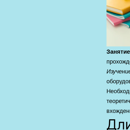
Занятие
прохожд
Изучени
оборудо
Необход
теоретич
вхожден
Дл