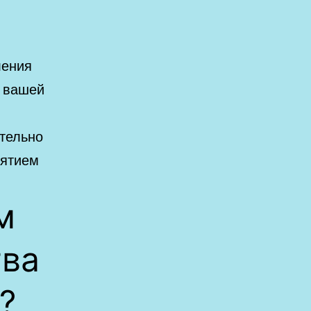
ления
в вашей
тельно
нятием
м
тва
?