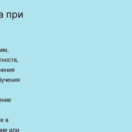
а при
мм,
гноста,
чения
бучения
ение
е в
ние или