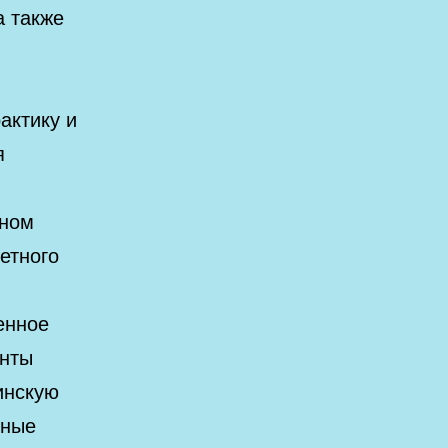
а также
и
актику и
я
бном
етного
енное
енты
инскую
нные