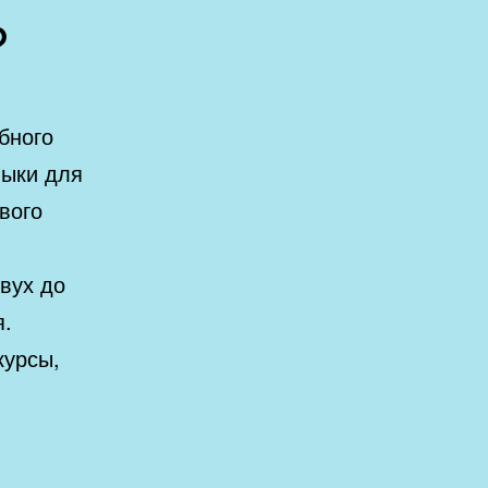
?
бного
выки для
вого
вух до
я.
курсы,