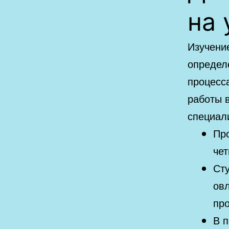
на 
Изучени
определ
процесс
работы 
специал
Про
чет
Сту
ов
пр
В п