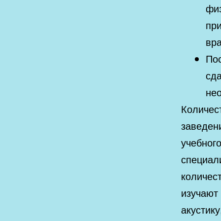
физ
пр
вр
Пос
сд
не
Количес
заведен
учебног
специал
количест
изучают
акустик