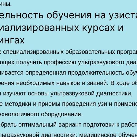
ины.
ельность обучения на узист
иализированных курсах и
ингах
х специализированных образовательных програ
ющих получить профессию ультразвукового диа
ливается определенная продолжительность обу
оения необходимых навыков и знаний. В ходе о
 изучают основы ультразвуковой диагностики,
е методики и приемы проведения узи и примен
ехнологичного оборудования.
обрать оптимальный вариант подготовки к работ
льтразвуковой диагностики: медицинское обуче