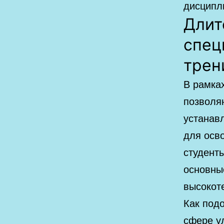
дисципл
Длит
спец
трен
В рамка
позволя
устанав
для осв
студенты
основны
высокот
Как под
сфере у