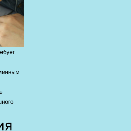
ребует
еменным
е
шного
ия