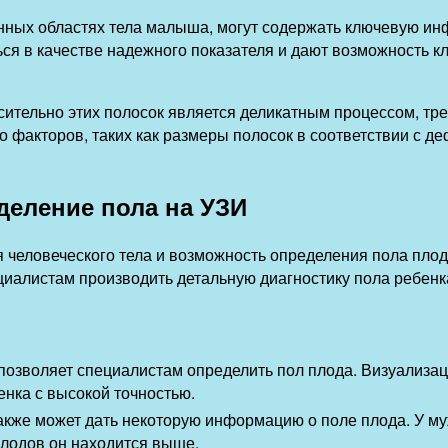
нных областях тела малыша, могут содержать ключевую ин
ься в качестве надежного показателя и дают возможность к
осительно этих полосок является деликатным процессом, т
 факторов, таких как размеры полосок в соответствии с д
деление пола на УЗИ
 человеческого тела и возможность определения пола плод
циалистам производить детальную диагностику пола ребенк
озволяет специалистам определить пол плода. Визуализаци
енка с высокой точностью.
акже может дать некоторую информацию о поле плода. У м
 плодов он находится выше.