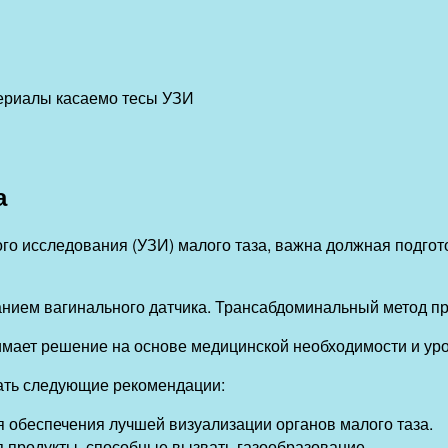
териалы касаемо тесы УЗИ
а
го исследования (УЗИ) малого таза, важна должная подгот
ием вагинального датчика. Трансабдоминальный метод пре
нимает решение на основе медицинской необходимости и ур
ать следующие рекомендации:
 обеспечения лучшей визуализации органов малого таза.
я продукты, способные вызвать газообразование.